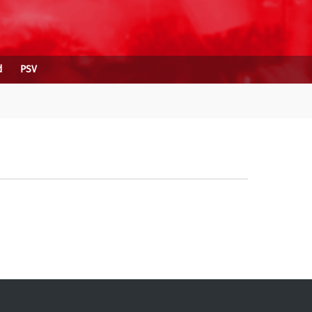
d
PSV